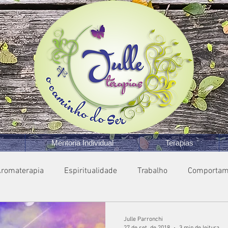
Mentoria Individual
Terapias
romaterapia
Espiritualidade
Trabalho
Comportam
Julle Parronchi
27 de set. de 2018
3 min de leitura