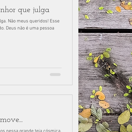
nhor que julga
lga. Não meus queridos! Esse
ado. Deus não é uma pessoa
move...
os nessa grande teia cósmica.