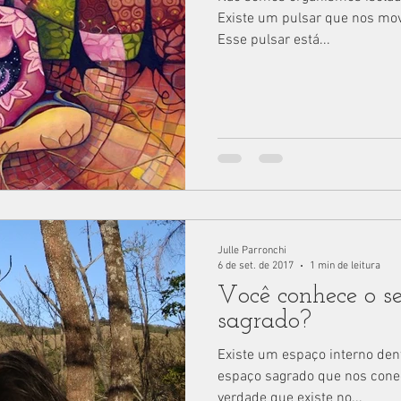
Existe um pulsar que nos mov
Esse pulsar está...
Julle Parronchi
6 de set. de 2017
1 min de leitura
Você conhece o s
sagrado?
Existe um espaço interno den
espaço sagrado que nos conec
verdade que existe no...