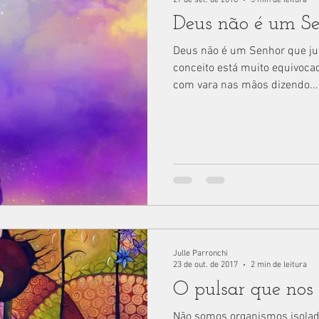
Deus não é um Se
Deus não é um Senhor que ju
conceito está muito equivoc
com vara nas mãos dizendo...
Julle Parronchi
23 de out. de 2017
2 min de leitura
O pulsar que nos 
Não somos organismos isolad