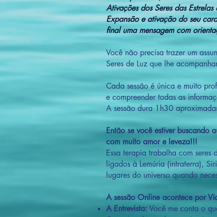
Ativações dos Seres das Estrela
Expansão e ativação do seu car
final uma mensagem com orientaç
Você não precisa trazer um assun
Seres de Luz que lhe acompanham
Cada sessão é única e muito prof
e compreender todas as informaç
A sessão dura 1h30 aproximada
Então se você estiver buscando 
com muito amor e leveza!!!
Essa terapia trabalha com seres 
ligados à Lemúria (intraterra), Si
lugares do universo quando nece
A sessão Online acontece por V
A Entrevista:
Você me conta o que