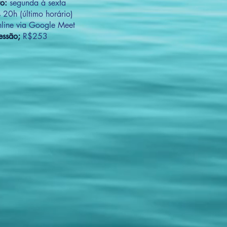
to:
segunda à sexta
 20h (último horário)
line via Google Meet
essão;
R$253