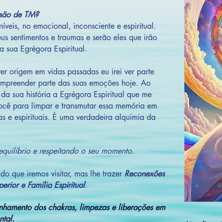
ssão de TM?
veis, no emocional, inconsciente e espiritual.
s sentimentos e traumas e serão eles que irão
da sua Egrégora Espiritual.
ver origem em vidas passadas eu irei ver parte
compreender parte das suas emoções hoje. Ao
a sua história a Egrégora Espiritual que me
cê para limpar e transmutar essa memória em
s e espirituais. È uma verdadeira alquimia da
equilíbrio e respeitando o seu momento.
o que iremos visitar, mas lhe trazer
Reconexões
erior e Família Espiritual
.
inhamento dos chakras, limpezas e liberações em
ntal.