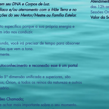
Atendimen
s em seu DNA e Corpos de Luz.
das 12h as
díaco e/ou aterramento com a Mãe Terra e no
Sessões On
ões do seu Mentor/Mestre ou Família Estelar.
Valor da S
to específico porque a sua própria energia e
 irão nos conduzir.
unda, você irá precisar de tempo para absorver
ões que vem a tona.
mente.
autoconhecimento e reconexão esse é um portal
da 5ª dimensão unificada e superiores, são
rius, Órion, a todos os reinos da natureza e outros
ssário.
ídeo Chamada;
 achar mais importante sobre o seu momento.