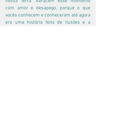
nessa Terra. Abracem esse momento 
com amor e desapego, porque o que 
vocês conhecem e conheceram até agora 
era uma história feita de ilusões e a 
partir de agora essa história será feita 
nos moldes do amor e da transformação.
Tudo está em movimento e esse 
movimento parte em grande parte de 
vossos corações luminosos.
Estejam em paz crianças, se movam 
através do amor e da alegria e não 
temam as mudanças. Tudo isso faz parte 
do “Projeto Terra” e vocês estão nele 
desde o início dos tempos...
Em amor, cores e fraternidade cósmica.
Sua Amiga das Estrelas e Guardiões 
Cósmicos.