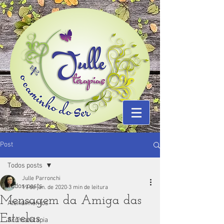
Post
Todos posts
Julle Parronchi
Todos posts
19 de jan. de 2020
3 min de leitura
Mensagem da Amiga das
Atendimentos
Estrelas
Aromaterapia