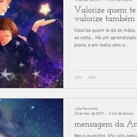
Valorize quem te
valorize também q
Valorize quem te dá às mãos
as solta... Há um aprendizado
plano, e em todos eles o...
Julle Parronchi
23 de mar. de 2019
2 min de leitura
mensagem da Ami
Meus queridos, Vós sois pequ