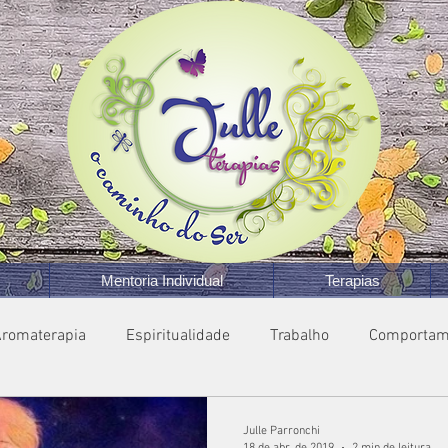
Mentoria Individual
Terapias
romaterapia
Espiritualidade
Trabalho
Comportam
Julle Parronchi
18 de abr. de 2019
2 min de leitura