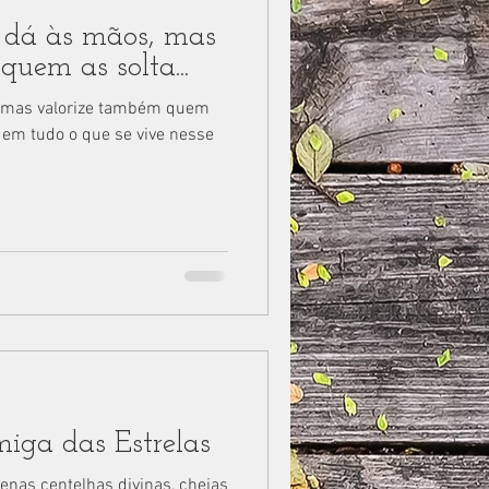
 dá às mãos, mas
uem as solta...
, mas valorize também quem
 em tudo o que se vive nesse
ga das Estrelas
enas centelhas divinas, cheias