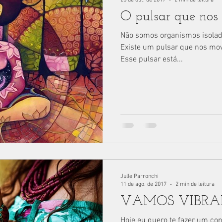
O pulsar que nos 
Não somos organismos isolad
Existe um pulsar que nos mov
Esse pulsar está...
Julle Parronchi
11 de ago. de 2017
2 min de leitura
VAMOS VIBRA
Hoje eu quero te fazer um con