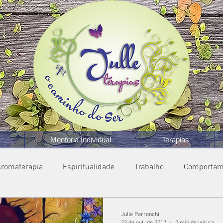
Mentoria Individual
Terapias
romaterapia
Espiritualidade
Trabalho
Comportam
Julle Parronchi
23 de out. de 2017
2 min de leitura