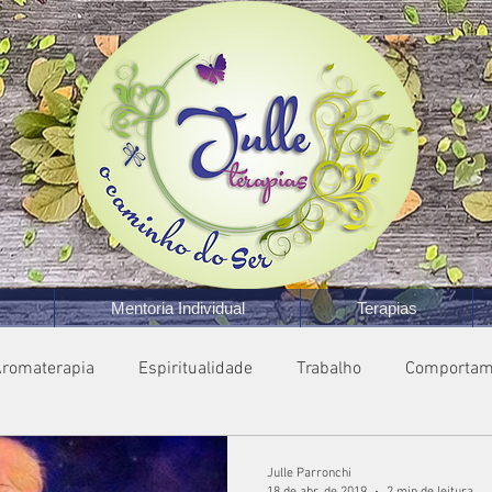
Mentoria Individual
Terapias
romaterapia
Espiritualidade
Trabalho
Comportam
Julle Parronchi
18 de abr. de 2019
2 min de leitura