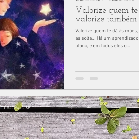
Valorize quem te
valorize também q
Valorize quem te dá às mãos
as solta... Há um aprendizado
plano, e em todos eles o...
m
r
| São Paulo SP