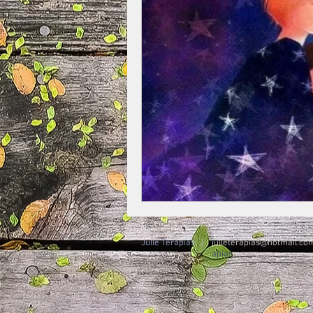
Julle Terapias |
julleterapias@hotmail.co
apias